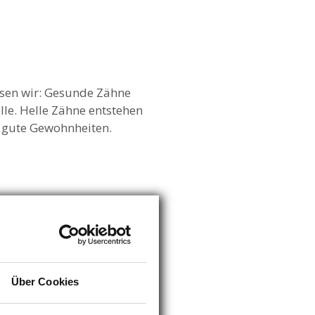
sen wir: Gesunde Zähne
le. Helle Zähne entstehen
 gute Gewohnheiten.
. Diese Mittel können den
ist eine professionelle
oft schon für ein sichtbar
Über Cookies
fessionelles Bleaching an.