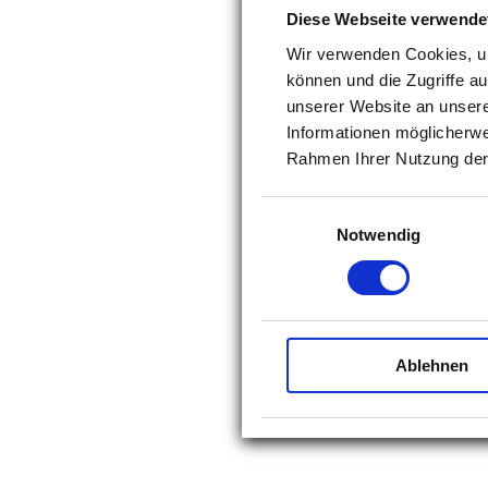
Diese Webseite verwende
Dabei prüfen wir zuerst, 
Wir verwenden Cookies, um
können und die Zugriffe a
Für ein strahlendes Läc
unserer Website an unsere
Zahnseide oder Interde
Informationen möglicherwe
Rahmen Ihrer Nutzung der
Einwilligungsauswahl
Notwendig
Ablehnen