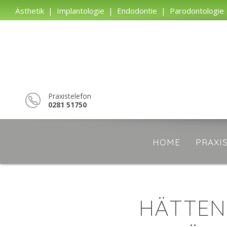
Ästhetik
|
Implantologie
|
Endodontie
|
Parodontologie
Praxistelefon
0281 51750
Navigation
überspringen
HOME
PRAXI
HÄTTEN