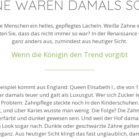
E WAREN DAMALS S
e Menschen ein helles, gepflegtes Lächeln. Weiße Zähne 
en Sie, dass das nicht immer so war? In der Renaissanc
ganz anders aus, zumindest aus heutiger Sicht.
Wenn die Königin den Trend vorgibt
eispiel kommt aus England: Queen Elisabeth I., die von 15
r damals teuer und galt als Luxusgut. Wer sich Zucker le
Problem: Zahnpflege steckte noch in den Kinderschuhen.
t, und über Karies wusste man wenig. Die Folge? Die Zähn
verfärbt und dunkel gewesen sein. Und weil der Hof dama
ook sogar nach. Dunkle oder geschwärzte Zähne galten 
ganz. Aus heutiger Sicht klingt das fast unglaublich, da