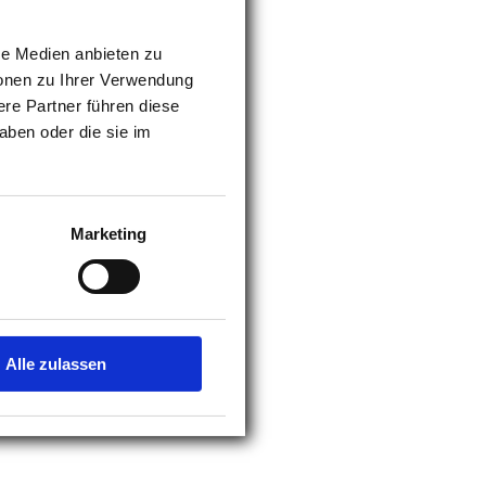
st am besten, wenn es auch
le Medien anbieten zu
ionen zu Ihrer Verwendung
en. Regelmäßiges Putzen,
re Partner führen diese
nährung sind die besten
aben oder die sie im
Marketing
Alle zulassen