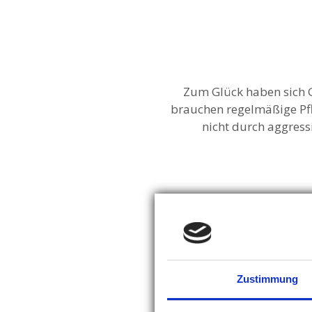
Zum Glück haben sich 
brauchen regelmäßige Pfl
nicht durch aggres
Verzichten Sie lieber au
Zahnschmelz angreifen 
Zahnreinigung in der Prax
Zustimmung
Und falls Sie sich noch h