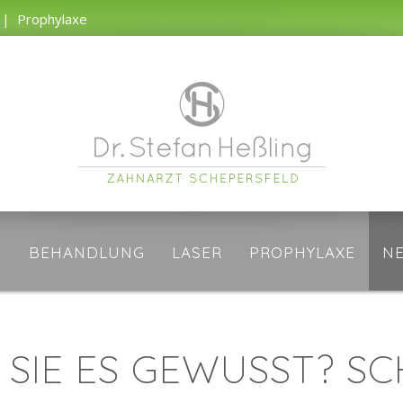
|
Prophylaxe
S
BEHANDLUNG
LASER
PROPHYLAXE
N
 SIE ES GEWUSST? S