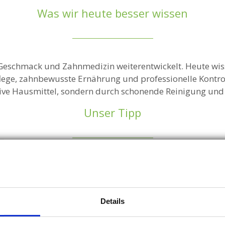
Was wir heute besser wissen
Geschmack und Zahnmedizin weiterentwickelt. Heute wis
ege, zahnbewusste Ernährung und professionelle Kontrol
sive Hausmittel, sondern durch schonende Reinigung und
Unser Tipp
f Zitronensaft, Backpulver oder Aktivkohle zum Aufhellen
und die Zähne langfristig empfindlicher machen. Besser 
is. Sie entfernt Beläge und Verfärbungen sanft und sorgt 
Details
frischeres Lächeln.
ellere Zähne wünschen: Sprechen Sie uns gerne auf ein pro