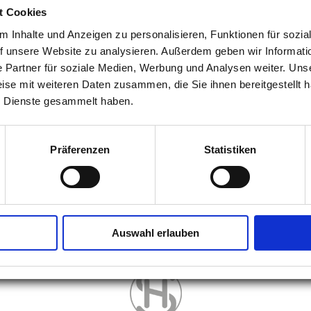
t Cookies
ob Zähne und Zahnfleisch gesund sind, denn schön hell i
gesund ist.
 Inhalte und Anzeigen zu personalisieren, Funktionen für sozia
uf unsere Website zu analysieren. Außerdem geben wir Informat
heln müssen Sie heute keinem königlichen Modetrend folg
 Partner für soziale Medien, Werbung und Analysen weiter. Unse
ntalbürstchen, Kontrolltermine und eine zahngesunde Er
ise mit weiteren Daten zusammen, die Sie ihnen bereitgestellt h
Begleiter für helle, starke Zähne.
 Dienste gesammelt haben.
Fotonachweis: Adobe Stock | #701247663
Präferenzen
Statistiken
dn-26-05-1_244.jpg
(149,6 KiB)
Zurück
Auswahl erlauben